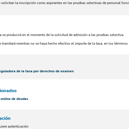
 solicitan la inscripción como aspirantes en las pruebas selectivas de personal fun
a se producirá en el momento de la solicitud de admisión a las pruebas selectiva.
e tramitará mientras no se haya hecho efectivo el importe de la tasa, en los términos 
eguladora de la tasa por derechos de examen
cionados
 online de deudas
ación
uiere autenticación