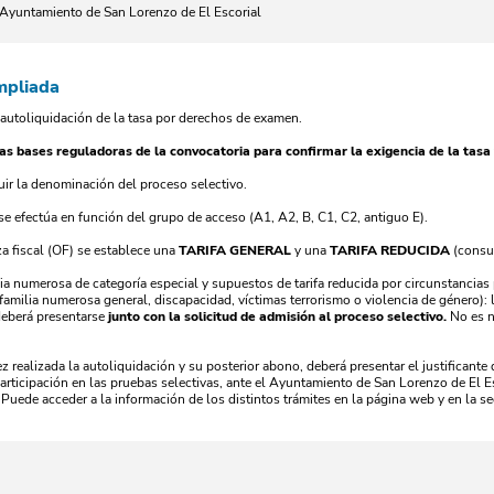
l Ayuntamiento de San Lorenzo de El Escorial
mpliada
 autoliquidación de la tasa por derechos de examen.
as bases reguladoras de la convocatoria para confirmar la exigencia de la tasa 
luir la denominación del proceso selectivo.
 se efectúa en función del grupo de acceso (A1, A2, B, C1, C2, antiguo E).
a fiscal (OF) se establece una
TARIFA GENERAL
y una
TARIFA REDUCIDA
(consu
lia numerosa de categoría especial y supuestos de tarifa reducida por circunstanc
amilia numerosa general, discapacidad, víctimas terrorismo o violencia de género): l
deberá presentarse
junto con la solicitud de admisión al proceso selectivo.
No es n
 realizada la autoliquidación y su posterior abono, deberá presentar el justificante 
participación en las pruebas selectivas, ante el Ayuntamiento de San Lorenzo de El Es
Puede acceder a la información de los distintos trámites en la página web y en la se