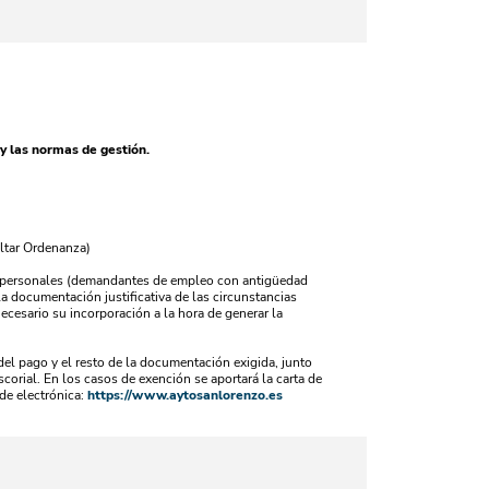
y las normas de gestión.
ltar Ordenanza)
ias personales (demandantes de empleo con antigüedad
a documentación justificativa de las circunstancias
ecesario su incorporación a la hora de generar la
del pago y el resto de la documentación exigida, junto
corial. En los casos de exención se aportará la carta de
de electrónica:
https://www.aytosanlorenzo.es