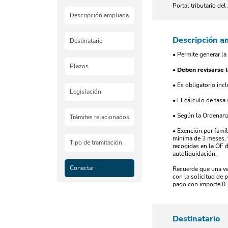
Portal tributario de
Descripción ampliada
Descripción a
Destinatario
• Permite generar la
Plazos
•
Deben revisarse l
• Es obligatorio inc
Legislación
• El cálculo de tasa
• Según la Ordenanz
Trámites relacionados
• Exención por fami
mínima de 3 meses, f
Tipo de tramitación
recogidas en la OF 
autoliquidación.
Conectar
Recuerde que una vez
con la solicitud de 
pago con importe 0. 
Destinatario